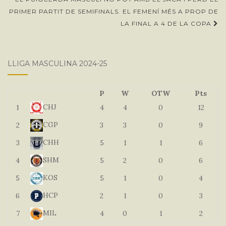
PRIMER PARTIT DE SEMIFINALS. EL FEMENÍ MÉS A PROP DE
LA FINAL A 4 DE LA COPA
LLIGA MASCULINA 2024-25
P
W
OTW
Pts
CHJ
1
4
4
0
12
CGP
2
3
3
0
9
CHH
3
5
1
1
6
SHM
4
5
2
0
6
KOS
5
5
1
0
4
HCP
6
2
1
0
3
MIL
7
4
0
1
2