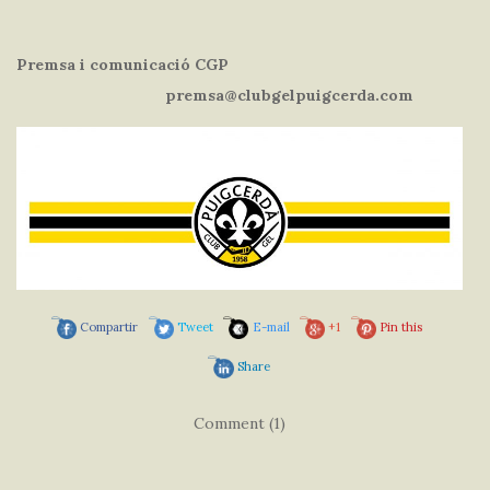
Premsa i comunicació CGP
premsa@clubgelpuigcerda.com
Compartir
Tweet
E-mail
+1
Pin this
Share
Comment (1)