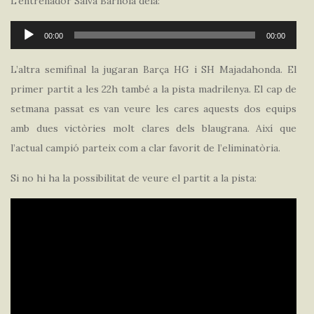
L’entrenador Salva Barnola deia:
Reproductor
00:00
00:00
d'àudio
L’altra semifinal la jugaran Barça HG i SH Majadahonda. El
primer partit a les 22h també a la pista madrilenya. El cap de
setmana passat es van veure les cares aquests dos equips
amb dues victòries molt clares dels blaugrana. Així que
l’actual campió parteix com a clar favorit de l’eliminatòria.
Si no hi ha la possibilitat de veure el partit a la pista: