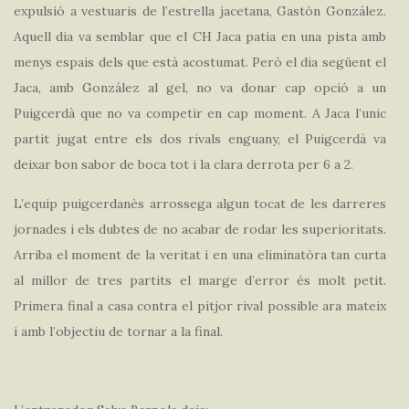
expulsió a vestuaris de l’estrella jacetana, Gastón González.
Aquell dia va semblar que el CH Jaca patia en una pista amb
menys espais dels que està acostumat. Però el dia següent el
Jaca, amb González al gel, no va donar cap opció a un
Puigcerdà que no va competir en cap moment. A Jaca l’unic
partit jugat entre els dos rivals enguany, el Puigcerdà va
deixar bon sabor de boca tot i la clara derrota per 6 a 2.
L’equip puigcerdanès arrossega algun tocat de les darreres
jornades i els dubtes de no acabar de rodar les superioritats.
Arriba el moment de la veritat i en una eliminatòra tan curta
al millor de tres partits el marge d’error és molt petit.
Primera final a casa contra el pitjor rival possible ara mateix
i amb l’objectiu de tornar a la final.