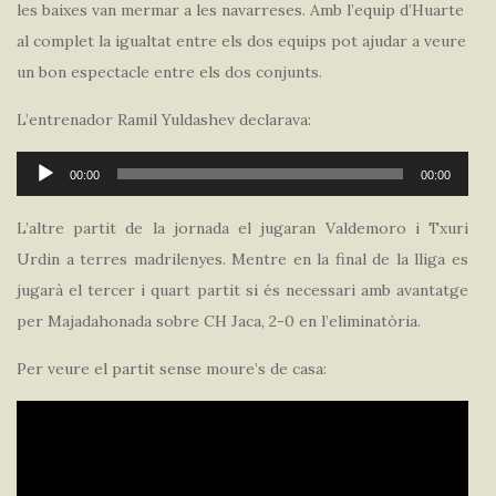
les baixes van mermar a les navarreses. Amb l’equip d’Huarte
al complet la igualtat entre els dos equips pot ajudar a veure
un bon espectacle entre els dos conjunts.
L’entrenador Ramil Yuldashev declarava:
Reproductor
00:00
00:00
d'àudio
L’altre partit de la jornada el jugaran Valdemoro i Txuri
Urdin a terres madrilenyes. Mentre en la final de la lliga es
jugarà el tercer i quart partit si és necessari amb avantatge
per Majadahonada sobre CH Jaca, 2-0 en l’eliminatòria.
Per veure el partit sense moure’s de casa: