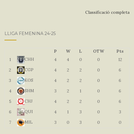
Classificació completa
LLIGA FEMENINA 24-25
P
W
L
OTW
Pts
CHH
1
4
4
0
0
12
CGP
2
4
2
2
0
6
KOS
3
4
2
2
0
6
SHM
4
3
2
1
0
6
CHJ
5
4
2
2
0
6
QUI
6
4
1
3
0
3
MIL
7
3
0
3
0
0