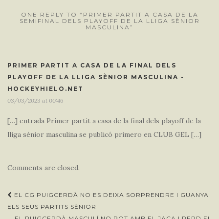
ONE REPLY TO “PRIMER PARTIT A CASA DE LA
SEMIFINAL DELS PLAYOFF DE LA LLIGA SÈNIOR
MASCULINA”
PRIMER PARTIT A CASA DE LA FINAL DELS
PLAYOFF DE LA LLIGA SÈNIOR MASCULINA -
HOCKEYHIELO.NET
03/03/2023 at 00:46
[…] entrada Primer partit a casa de la final dels playoff de la
lliga sènior masculina se publicó primero en CLUB GEL […]
Comments are closed.
Post
EL CG PUIGCERDÀ NO ES DEIXA SORPRENDRE I GUANYA
navigation
ELS SEUS PARTITS SÈNIOR
EL PUIGCERDÀ MASCULÍ NO POT AMB EL JACA I PERD EL