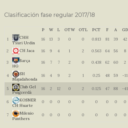
Clasificación fase regular 2017/18
P
W
L
OTW
OTL
PCT
F
A
G
CHH
1
16
13
3
0
0
0.813
81
39
42
Txuri Urdin
CH Jaca
2
16
9
4
1
2
0.563
64
56
8
Barça
3
16
7
7
2
0
0.438
62
60
2
HG
SH
4
16
4
9
2
1
0.25
48
59
-11
Majadahonda
Club Gel
5
16
2
12
0
2
0.125
47
88
-41
Puigcerdà
KOSNER
6
0
0
0
0
0
0
0
0
0
CH Huarte
Milenio
7
0
0
0
0
0
0
0
0
0
Panthers