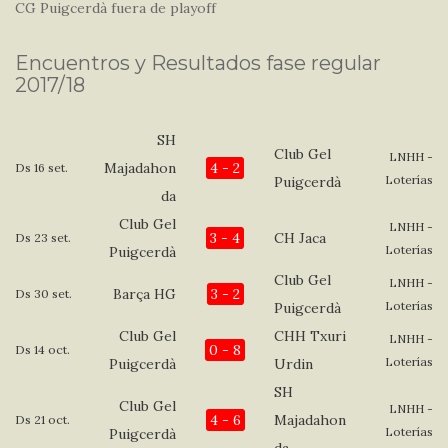
CG Puigcerdà fuera de playoff
Encuentros y Resultados fase regular
2017/18
SH
Club Gel
LNHH -
Majadahon
4 - 2
Ds 16 set.
Loterías
Puigcerdà
da
Club Gel
LNHH -
3 - 4
CH Jaca
Ds 23 set.
Loterías
Puigcerdà
Club Gel
LNHH -
Barça HG
3 - 2
Ds 30 set.
Loterías
Puigcerdà
Club Gel
CHH Txuri
LNHH -
0 - 8
Ds 14 oct.
Loterías
Puigcerdà
Urdin
SH
Club Gel
LNHH -
4 - 6
Majadahon
Ds 21 oct.
Loterías
Puigcerdà
da