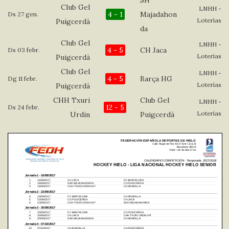
Club Gel
LNHH -
4 - 1
Majadahon
Ds 27 gen.
Loterías
Puigcerdà
da
Club Gel
LNHH -
4 - 5
CH Jaca
Ds 03 febr.
Loterías
Puigcerdà
Club Gel
LNHH -
4 - 5
Barça HG
Dg 11 febr.
Loterías
Puigcerdà
CHH Txuri
Club Gel
LNHH -
12 - 5
Ds 24 febr.
Loterías
Urdin
Puigcerdà