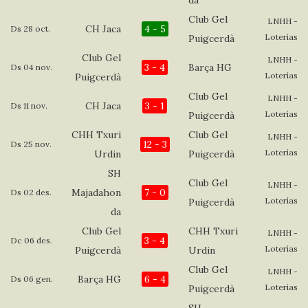
Club Gel
LNHH -
CH Jaca
4 - 5
Ds 28 oct.
Loterías
Puigcerdà
Club Gel
LNHH -
3 - 4
Barça HG
Ds 04 nov.
Loterías
Puigcerdà
Club Gel
LNHH -
CH Jaca
3 - 1
Ds 11 nov.
Loterías
Puigcerdà
CHH Txuri
Club Gel
LNHH -
12 - 3
Ds 25 nov.
Loterías
Urdin
Puigcerdà
SH
Club Gel
LNHH -
Majadahon
7 - 0
Ds 02 des.
Loterías
Puigcerdà
da
Club Gel
CHH Txuri
LNHH -
3 - 4
Dc 06 des.
Loterías
Puigcerdà
Urdin
Club Gel
LNHH -
Barça HG
6 - 4
Ds 06 gen.
Loterías
Puigcerdà
SH