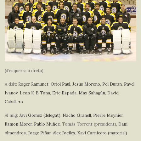
(d’esquerra a dreta)
A dalt:
Roger Ramunet
,
Oriol Paul
,
Jesús Moreno
,
Pol Duran
,
Pavel
Ivanov
,
Leon K-B Tona
,
Eric Espada
,
Max Sahagún
,
David
Caballero
Al mig:
Javi Gómez (delegat)
,
Nacho Granell
,
Pierre Meynier
,
Ramon Morer
,
Pablo Muñoz
, Tomàs Torrent (president),
Dani
Almendros
,
Jorge Piñar
,
Alex Jociles
,
Xavi Carnicero (material)