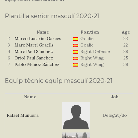
Plantilla sènior masculí 2020-21
Name
Position
Age
2
Marco Lucarini Garces
Goalie
23
3
Marc Martí Graells
Goalie
22
4
Marc Paul Sánchez
Right Defense
28
6
Oriol Paul Sánchez
Right Wing
25
7
Pablo Muñoz Sánchez
Right Wing
39
Equip tècnic equip masculí 2020-21
Name
Job
Rafael
Munuera
Delegat/do