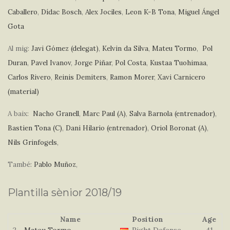
Caballero
,
Dídac Bosch
,
Alex Jociles
,
Leon K-B Tona
,
Miguel Ángel
Gota
Al mig:
Javi Gómez (delegat)
,
Kelvin da Silva
,
Mateu Tormo
,
Pol
Duran
,
Pavel Ivanov
,
Jorge Piñar
,
Pol Costa
,
Kustaa Tuohimaa
,
Carlos Rivero
,
Reinis Demiters
,
Ramon Morer
,
Xavi Carnicero
(material)
A baix:
Nacho Granell
,
Marc Paul (A)
,
Salva Barnola (entrenador)
,
Bastien Tona (C)
,
Dani Hilario (entrenador)
,
Oriol Boronat (A)
,
Nils Grinfogels
,
També:
Pablo Muñoz
,
Plantilla sènior 2018/19
Name
Position
Age