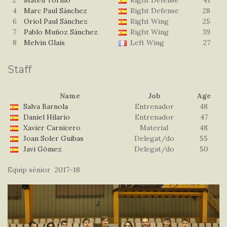
2
Mateu Tormo
Right Defense
41
4
Marc Paul Sánchez
Right Defense
28
6
Oriol Paul Sánchez
Right Wing
25
7
Pablo Muñoz Sánchez
Right Wing
39
8
Melvin Glais
Left Wing
27
Staff
Name
Job
Age
Salva Barnola
Entrenador
48
Daniel Hilario
Entrenador
47
Xavier Carnicero
Material
48
Joan Soler Guibas
Delegat/do
55
Javi Gómez
Delegat/do
50
Equip sènior 2017-18