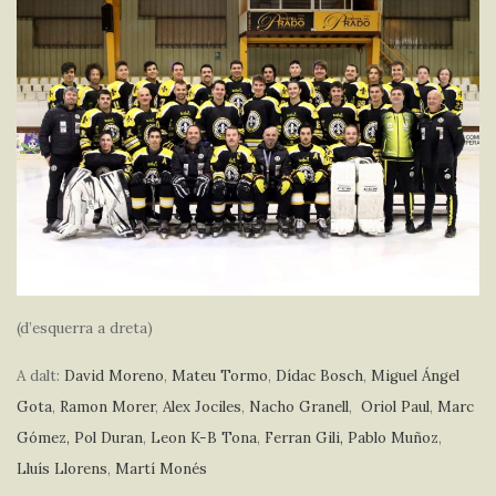
(d’esquerra a dreta)
A dalt:
David Moreno
,
Mateu Tormo
,
Dídac Bosch
,
Miguel Ángel
Gota
,
Ramon Morer
,
Alex Jociles
,
Nacho Granell
,
Oriol Paul
,
Marc
Gómez,
Pol Duran
,
Leon K-B Tona
,
Ferran Gili,
Pablo Muñoz
,
Lluís Llorens
,
Martí Monés