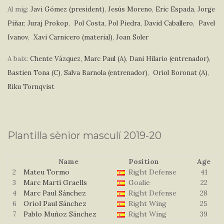
Al mig:
Javi Gómez (president)
,
Jesús Moreno
,
Eric Espada
,
Jorge
Piñar
,
Juraj Prokop
,
Pol Costa
,
Pol Piedra
,
David Caballero
,
Pavel
Ivanov
,
Xavi Carnicero (material)
,
Joan Soler
A baix:
Chente Vázquez,
Marc Paul (A)
,
Dani Hilario (entrenador)
,
Bastien Tona (C)
,
Salva Barnola (entrenador)
,
Oriol Boronat (A)
,
Riku Tornqvist
Plantilla sènior masculí 2019-20
Name
Position
Age
2
Mateu Tormo
Right Defense
41
3
Marc Martí Graells
Goalie
22
4
Marc Paul Sánchez
Right Defense
28
6
Oriol Paul Sánchez
Right Wing
25
7
Pablo Muñoz Sánchez
Right Wing
39