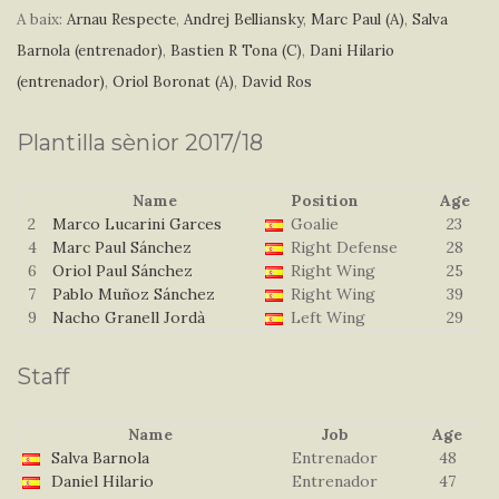
A baix:
Arnau Respecte
,
Andrej Belliansky
,
Marc Paul (A)
,
Salva
Barnola (entrenador)
,
Bastien R Tona (C)
,
Dani Hilario
(entrenador)
,
Oriol Boronat (A)
,
David Ros
Plantilla sènior 2017/18
Name
Position
Age
2
Marco Lucarini Garces
Goalie
23
4
Marc Paul Sánchez
Right Defense
28
6
Oriol Paul Sánchez
Right Wing
25
7
Pablo Muñoz Sánchez
Right Wing
39
9
Nacho Granell Jordà
Left Wing
29
Staff
Name
Job
Age
Salva Barnola
Entrenador
48
Daniel Hilario
Entrenador
47