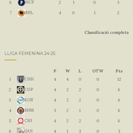
HCP
6
2
1
0
3
MIL
7
4
0
1
2
Classificació completa
LLIGA FEMENINA 24-25
P
W
L
OTW
Pts
CHH
1
4
4
0
0
12
CGP
2
4
2
2
0
6
KOS
3
4
2
2
0
6
SHM
4
3
2
1
0
6
CHJ
5
4
2
2
0
6
QUI
6
4
1
3
0
3