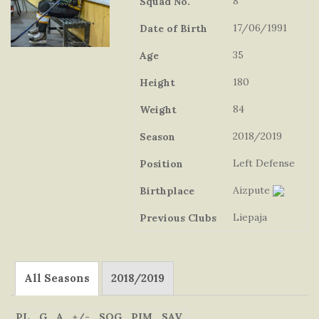
8
Squad No.
17/06/1991
Date of Birth
35
Age
180
Height
84
Weight
2018/2019
Season
Left Defense
Position
Aizpute
Birthplace
Liepaja
Previous Clubs
All Seasons
2018/2019
PL
G
A
+/-
SOG
PIM
SAV