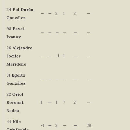
24
Pol
Durán
—
—
2
1
2
—
González
98
Pavel
—
—
—
—
—
—
Ivanov
26
Alejandro
—
—
-1
1
—
—
Jociles
Merideño
31
Egoitz
—
—
—
—
—
—
González
22
Oriol
1
—
1
7
2
—
Boronat
Nadeu
44
Nils
-1
—
2
—
—
38
Grinfogels