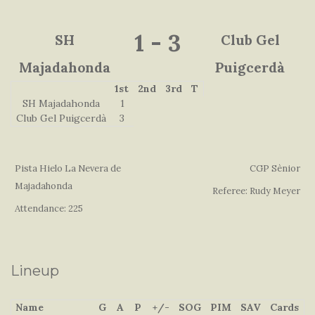
1
-
3
SH
Club Gel
Majadahonda
Puigcerdà
1st
2nd
3rd
T
SH Majadahonda
1
Club Gel Puigcerdà
3
Pista Hielo La Nevera de
CGP Sènior
Majadahonda
Referee: Rudy Meyer
Attendance: 225
Lineup
Name
G
A
P
+/-
SOG
PIM
SAV
Cards