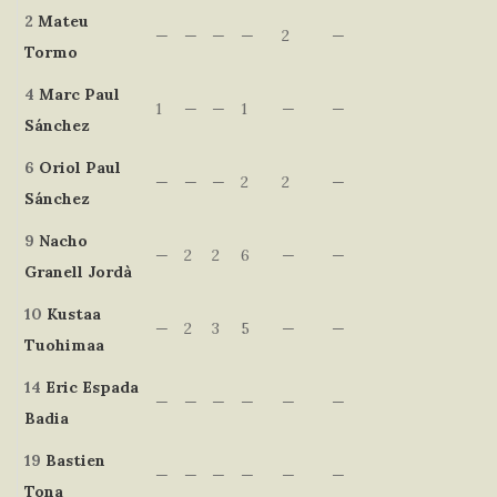
2
Mateu
—
—
—
—
2
—
Tormo
4
Marc
Paul
1
—
—
1
—
—
Sánchez
6
Oriol
Paul
—
—
—
2
2
—
Sánchez
9
Nacho
—
2
2
6
—
—
Granell Jordà
10
Kustaa
—
2
3
5
—
—
Tuohimaa
14
Eric
Espada
—
—
—
—
—
—
Badia
19
Bastien
—
—
—
—
—
—
Tona