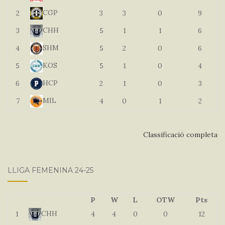
CGP
2
3
3
0
9
CHH
3
5
1
1
6
SHM
4
5
2
0
6
KOS
5
5
1
0
4
HCP
6
2
1
0
3
MIL
7
4
0
1
2
Classificació completa
LLIGA FEMENINA 24-25
P
W
L
OTW
Pts
CHH
1
4
4
0
0
12