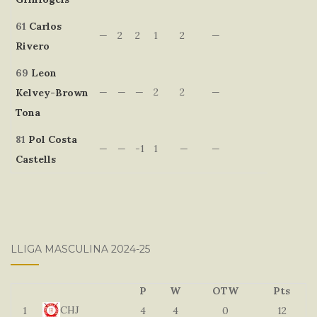
61
Carlos
—
2
2
1
2
—
Rivero
69
Leon
—
—
—
2
2
—
Kelvey-Brown
Tona
81
Pol
Costa
—
—
-1
1
—
—
Castells
LLIGA MASCULINA 2024-25
P
W
OTW
Pts
CHJ
1
4
4
0
12