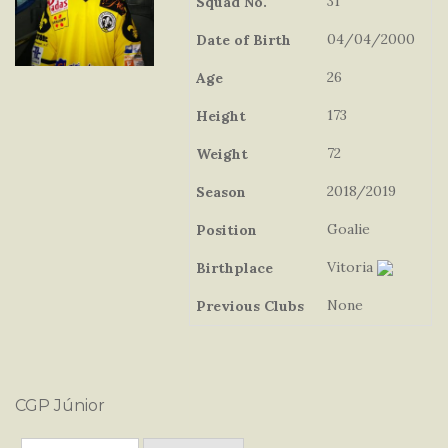
31
Squad No.
04/04/2000
Date of Birth
26
Age
173
Height
72
Weight
2018/2019
Season
Goalie
Position
Vitoria
Birthplace
None
Previous Clubs
CGP Júnior