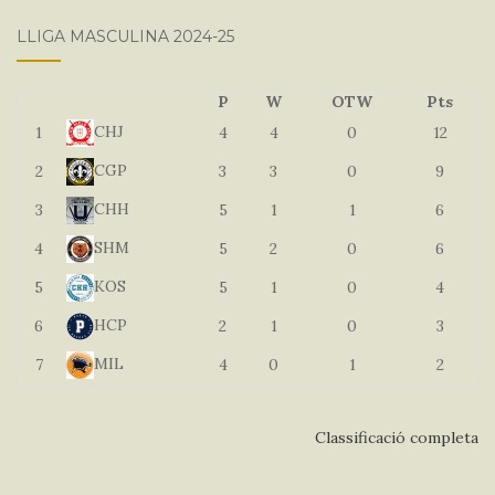
LLIGA MASCULINA 2024-25
P
W
OTW
Pts
CHJ
1
4
4
0
12
CGP
2
3
3
0
9
CHH
3
5
1
1
6
SHM
4
5
2
0
6
KOS
5
5
1
0
4
HCP
6
2
1
0
3
MIL
7
4
0
1
2
Classificació completa