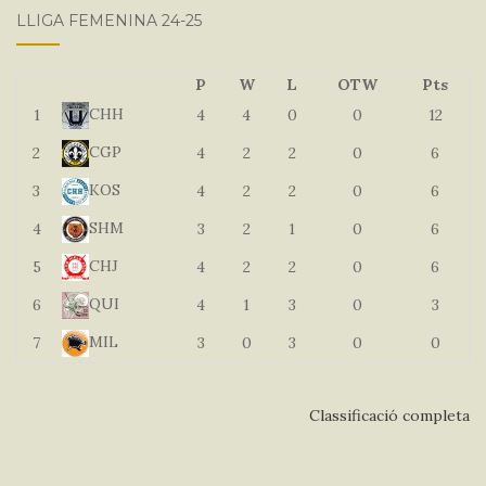
LLIGA FEMENINA 24-25
P
W
L
OTW
Pts
CHH
1
4
4
0
0
12
CGP
2
4
2
2
0
6
KOS
3
4
2
2
0
6
SHM
4
3
2
1
0
6
CHJ
5
4
2
2
0
6
QUI
6
4
1
3
0
3
MIL
7
3
0
3
0
0
Classificació completa