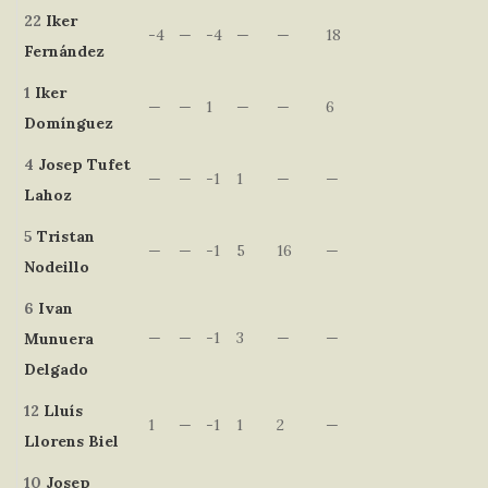
22
Iker
-4
—
-4
—
—
18
Fernández
1
Iker
—
—
1
—
—
6
Domínguez
4
Josep
Tufet
—
—
-1
1
—
—
Lahoz
5
Tristan
—
—
-1
5
16
—
Nodeillo
6
Ivan
—
—
-1
3
—
—
Munuera
Delgado
12
Lluís
1
—
-1
1
2
—
Llorens Biel
10
Josep