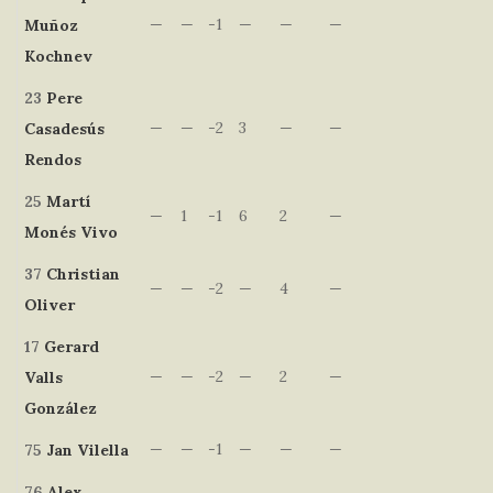
—
—
-1
—
—
—
Muñoz
Kochnev
23
Pere
—
—
-2
3
—
—
Casadesús
Rendos
25
Martí
—
1
-1
6
2
—
Monés Vivo
37
Christian
—
—
-2
—
4
—
Oliver
17
Gerard
—
—
-2
—
2
—
Valls
González
—
—
-1
—
—
—
75
Jan
Vilella
76
Alex