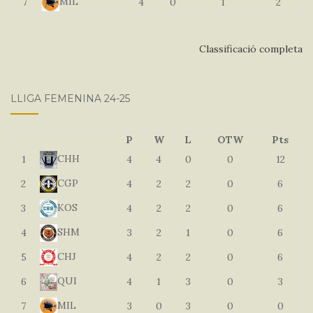
MIL
7
4
0
1
2
Classificació completa
LLIGA FEMENINA 24-25
P
W
L
OTW
Pts
CHH
1
4
4
0
0
12
CGP
2
4
2
2
0
6
KOS
3
4
2
2
0
6
SHM
4
3
2
1
0
6
CHJ
5
4
2
2
0
6
QUI
6
4
1
3
0
3
MIL
7
3
0
3
0
0