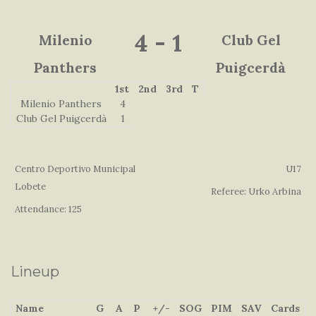
4
-
1
Milenio
Club Gel
Panthers
Puigcerdà
1st
2nd
3rd
T
Milenio Panthers
4
Club Gel Puigcerdà
1
Centro Deportivo Municipal
U17
Lobete
Referee: Urko Arbina
Attendance: 125
Lineup
Name
G
A
P
+/-
SOG
PIM
SAV
Cards