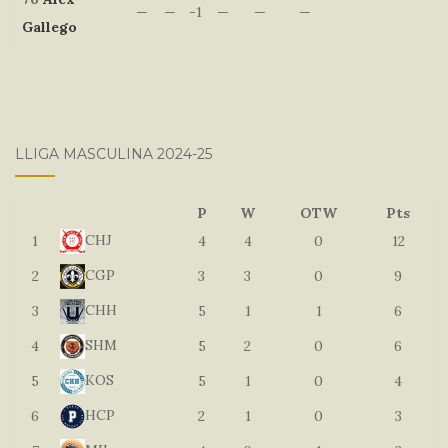
—
—
-1
—
—
—
Gallego
LLIGA MASCULINA 2024-25
P
W
OTW
Pts
CHJ
1
4
4
0
12
CGP
2
3
3
0
9
CHH
3
5
1
1
6
SHM
4
5
2
0
6
KOS
5
5
1
0
4
HCP
6
2
1
0
3