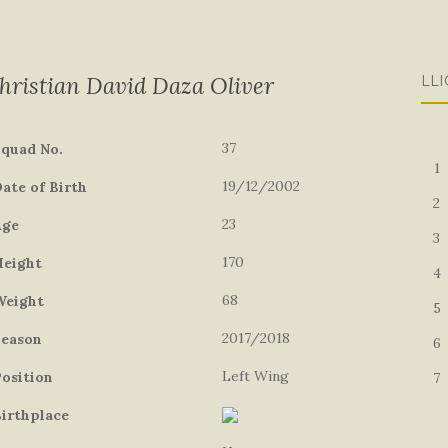
hristian David Daza Oliver
LLI
37
quad No.
1
19/12/2002
ate of Birth
2
23
Age
3
170
eight
4
68
Weight
5
2017/2018
eason
6
Left Wing
osition
7
irthplace