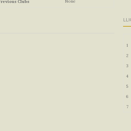
None
revious Clubs
LLI
1
2
3
4
5
6
7