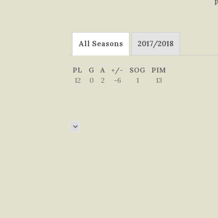
P
All Seasons
2017/2018
PL
G
A
+/-
SOG
PIM
12
0
2
-6
1
13