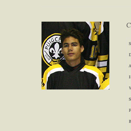
C
S
D
H
S
P
B