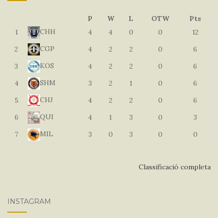
P
W
L
OTW
Pts
CHH
1
4
4
0
0
12
CGP
2
4
2
2
0
6
KOS
3
4
2
2
0
6
SHM
4
3
2
1
0
6
CHJ
5
4
2
2
0
6
QUI
6
4
1
3
0
3
MIL
7
3
0
3
0
0
Classificació completa
INSTAGRAM