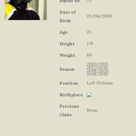
25
Squad No.
Date of
01/06/2003
Birth
23
Age
176
Height
69
Weight
2020/2021,
2017/2018,
Season
2019/2020,
2018/2019
Left Defense
Position
Birthplace
Previous
None
Clubs