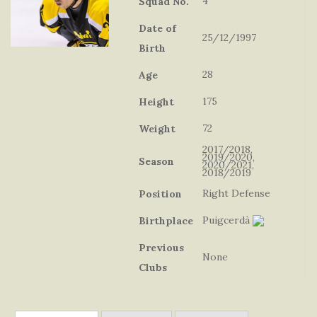
4
Squad No.
Date of
25/12/1997
Birth
28
Age
175
Height
72
Weight
2017/2018,
2019/2020,
Season
2020/2021,
2018/2019
Right Defense
Position
Puigcerdà
Birthplace
Previous
None
Clubs