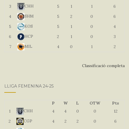
CHH
3
5
1
1
6
SHM
4
5
2
0
6
KOS
5
5
1
0
4
HCP
6
2
1
0
3
MIL
7
4
0
1
2
Classificació completa
LLIGA FEMENINA 24-25
P
W
L
OTW
Pts
CHH
1
4
4
0
0
12
CGP
2
4
2
2
0
6