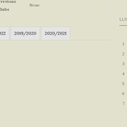
revious
None
lubs
LLI
022
2019/2020
2020/2021
1
2
3
4
5
6
7