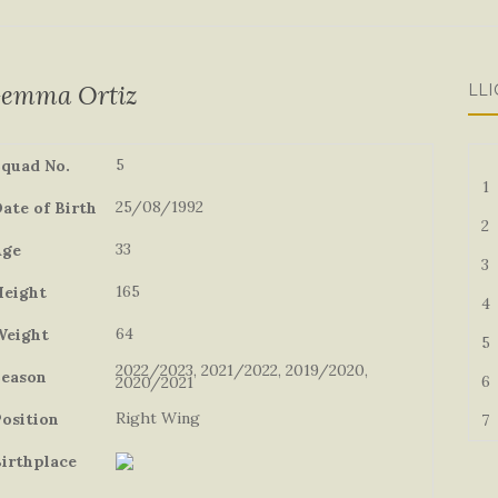
emma Ortiz
LLI
5
quad No.
1
25/08/1992
ate of Birth
2
33
Age
3
165
eight
4
64
Weight
5
2022/2023, 2021/2022, 2019/2020,
eason
6
2020/2021
Right Wing
osition
7
irthplace