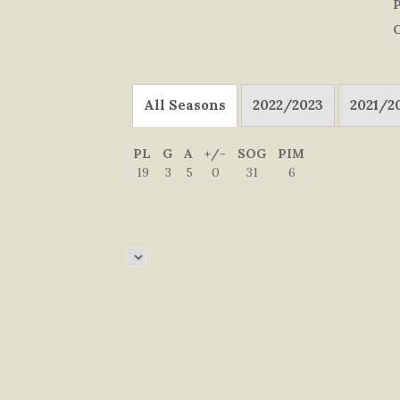
P
C
All Seasons
2022/2023
2021/2
PL
G
A
+/-
SOG
PIM
19
3
5
0
31
6