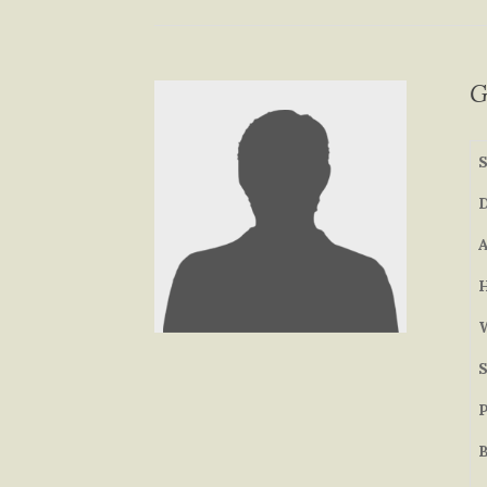
G
S
D
H
S
P
B