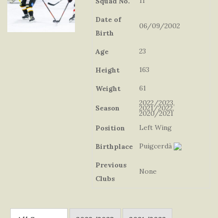
11
Squad No.
Date of
06/09/2002
Birth
23
Age
163
Height
61
Weight
2022/2023,
Season
2021/2022,
2020/2021
Left Wing
Position
Puigcerdà
Birthplace
Previous
None
Clubs