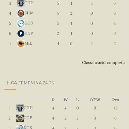
CHH
3
5
1
1
6
SHM
4
5
2
0
6
KOS
5
5
1
0
4
HCP
6
2
1
0
3
MIL
7
4
0
1
2
Classificació completa
LLIGA FEMENINA 24-25
P
W
L
OTW
Pts
CHH
1
4
4
0
0
12
CGP
2
4
2
2
0
6
KOS
3
4
2
2
0
6