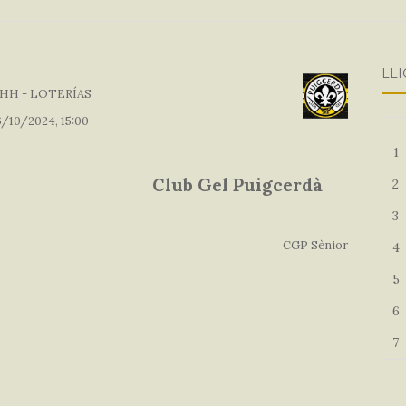
LLI
HH - LOTERÍAS
/10/2024, 15:00
1
Club Gel Puigcerdà
2
3
CGP Sènior
4
5
6
7