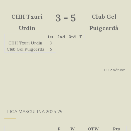
3
-
5
CHH Txuri
Club Gel
Urdin
Puigcerdà
1st
2nd
3rd
T
CHH Txuri Urdin
3
Club Gel Puigcerdà
5
CGP Sènior
LLIGA MASCULINA 2024-25
P
W
OTW
Pts