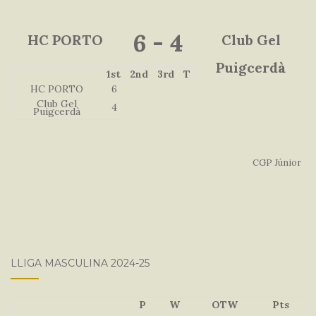
6
-
4
HC PORTO
Club Gel
Puigcerdà
1st
2nd
3rd
T
HC PORTO
6
Club Gel
4
Puigcerdà
CGP Júnior
LLIGA MASCULINA 2024-25
P
W
OTW
Pts