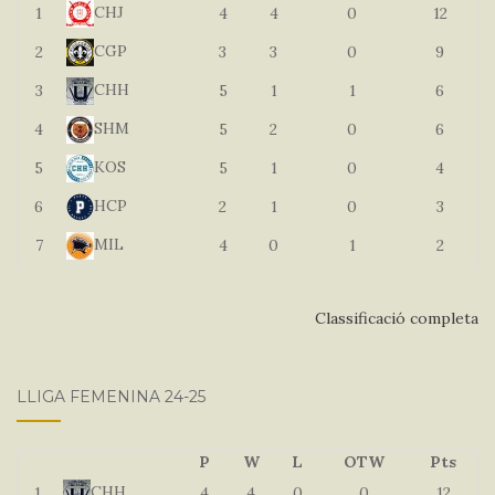
CHJ
1
4
4
0
12
CGP
2
3
3
0
9
CHH
3
5
1
1
6
SHM
4
5
2
0
6
KOS
5
5
1
0
4
HCP
6
2
1
0
3
MIL
7
4
0
1
2
Classificació completa
LLIGA FEMENINA 24-25
P
W
L
OTW
Pts
CHH
1
4
4
0
0
12