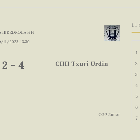
LLI
A IBERDROLA HH
9/11/2023, 13:30
1
2
-
4
CHH Txuri Urdin
2
3
4
5
6
CGP Júnior
7