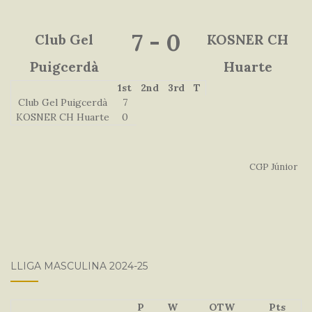
7
-
0
Club Gel
KOSNER CH
Puigcerdà
Huarte
1st
2nd
3rd
T
Club Gel Puigcerdà
7
KOSNER CH Huarte
0
CGP Júnior
LLIGA MASCULINA 2024-25
P
W
OTW
Pts