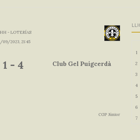
LLI
HH - LOTERÍAS
/09/2023, 21:45
1
1
-
4
Club Gel Puigcerdà
2
3
4
5
6
CGP Júnior
7