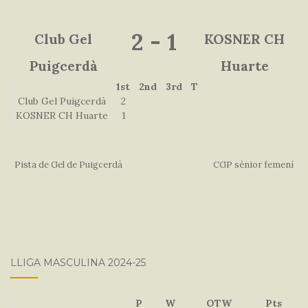
2
-
1
Club Gel
KOSNER CH
Puigcerdà
Huarte
1st
2nd
3rd
T
Club Gel Puigcerdà
2
KOSNER CH Huarte
1
Pista de Gel de Puigcerdà
CGP sènior femení
LLIGA MASCULINA 2024-25
P
W
OTW
Pts