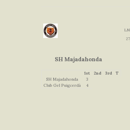
LN
27
SH Majadahonda
1st
2nd
3rd
T
SH Majadahonda
3
Club Gel Puigcerdà
4