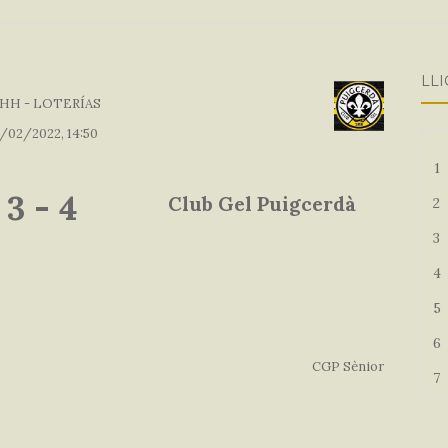
LLI
HH - LOTERÍAS
/02/2022, 14:50
1
3
-
4
Club Gel Puigcerdà
2
3
4
5
6
CGP Sènior
7