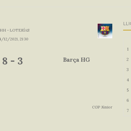
LLI
HH - LOTERÍAS
4/12/2021, 21:30
1
8
-
3
Barça HG
2
3
4
5
6
CGP Júnior
7