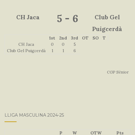
5
-
6
CH Jaca
Club Gel
Puigcerdà
1st
2nd
3rd
OT
SO
T
CH Jaca
0
0
5
Club Gel Puigcerdà
1
1
6
CGP Sènior
LLIGA MASCULINA 2024-25
P
W
OTW
Pts