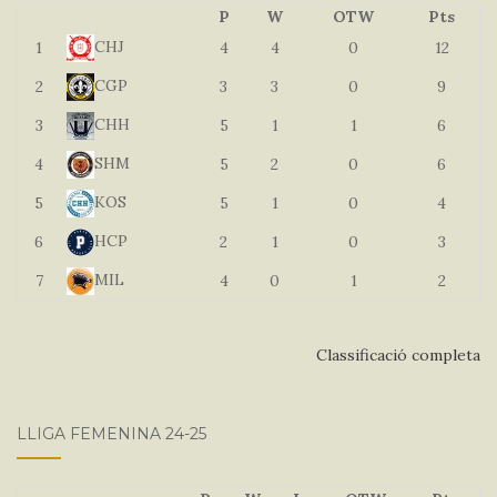
P
W
OTW
Pts
CHJ
1
4
4
0
12
CGP
2
3
3
0
9
CHH
3
5
1
1
6
SHM
4
5
2
0
6
KOS
5
5
1
0
4
HCP
6
2
1
0
3
MIL
7
4
0
1
2
Classificació completa
LLIGA FEMENINA 24-25