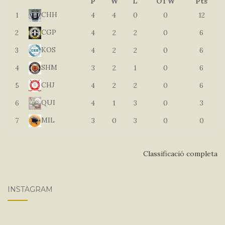
P
W
L
OTW
Pts
CHH
1
4
4
0
0
12
CGP
2
4
2
2
0
6
KOS
3
4
2
2
0
6
SHM
4
3
2
1
0
6
CHJ
5
4
2
2
0
6
QUI
6
4
1
3
0
3
MIL
7
3
0
3
0
0
Classificació completa
INSTAGRAM