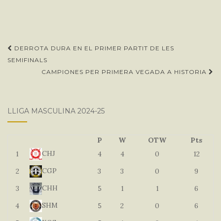
Post
DERROTA DURA EN EL PRIMER PARTIT DE LES
navigation
SEMIFINALS
CAMPIONES PER PRIMERA VEGADA A HISTORIA
LLIGA MASCULINA 2024-25
P
W
OTW
Pts
CHJ
1
4
4
0
12
CGP
2
3
3
0
9
CHH
3
5
1
1
6
SHM
4
5
2
0
6