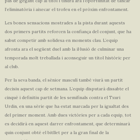
pas de gegant cap al títol i tindrà ara l’oportunitat de tancar
l’eliminatòria i aixecar el trofeu en el pròxim enfrontament.
Les bones sensacions mostrades a la pista durant aquests
dos primers partits reforcen la confiança del conjunt, que ha
sabut competir amb solidesa en moments clau. L’equip
afronta ara el següent duel amb la il·lusió de culminar una
temporada molt treballada i aconseguir un títol històric per
al club.
Per la seva banda, el sènior masculí també viurà un partit
decisiu aquest cap de setmana. L’equip disputarà dissabte el
cinquè i definitiu partit de les semifinals contra el Txuri
Urdin, en una sèrie que ha estat marcada per la igualtat des
del primer moment. Amb dues victòries per a cada equip, tot
es decidirà en aquest darrer enfrontament, que determinarà
quin conjunt obté el bitllet per a la gran final de la