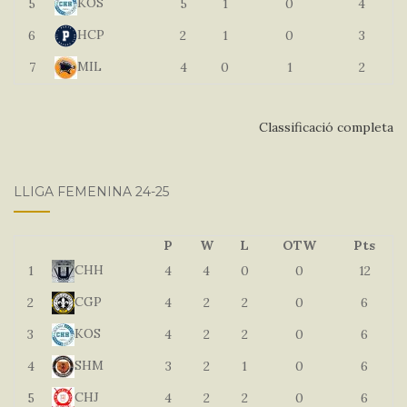
KOS
5
5
1
0
4
HCP
6
2
1
0
3
MIL
7
4
0
1
2
Classificació completa
LLIGA FEMENINA 24-25
P
W
L
OTW
Pts
CHH
1
4
4
0
0
12
CGP
2
4
2
2
0
6
KOS
3
4
2
2
0
6
SHM
4
3
2
1
0
6
CHJ
5
4
2
2
0
6