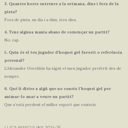
3. Quantes hores entrenes a la setmana, dins i fora de la
pista?
Fora de pista, un dia i a dins, tres dies.
4. Tens alguna mania abans de començar un partit?
No, cap.
5. Quin és el teu jugador d’hoquei gel favorit o referència
personal?
L’Alexander Ovechkin ha sigut el meu jugador preferit des de
sempre.
6. Què li diries a algú que no coneix l’hoquei gel per
animar-lo anar a veure un partit?
Que s’està perdent el millor esport que existeix.
LLIGA MASCULINA 2024-25