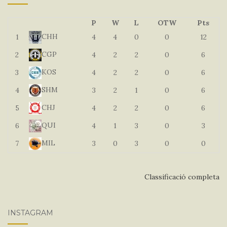
P
W
L
OTW
Pts
CHH
1
4
4
0
0
12
CGP
2
4
2
2
0
6
KOS
3
4
2
2
0
6
SHM
4
3
2
1
0
6
CHJ
5
4
2
2
0
6
QUI
6
4
1
3
0
3
MIL
7
3
0
3
0
0
Classificació completa
INSTAGRAM