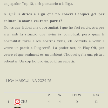
un jugador Top 10, amb puntuació a la lliga.
6. Què li diries a algú que no coneix l’hoquei gel per
animar-lo anar a veure un partit?
Doncs que li doni una oportunitat, i que ho faci en viu. Ara per
ara, amb la situació que vivim és complicat, però quan la
normalitat torni a les nostres vides, els convido a venir a
veure un partit a Puigcerdà, i a poder ser, de Play-Off, per
veure el que realment és un ambient d’hoquei gel a una pista a
rebentar. Un cop ho provin, voldran repetir.
LLIGA MASCULINA 2024-25
P
W
OTW
Pts
CHJ
1
4
4
0
12