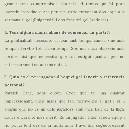
gran i tens compromisos laborals, el temps qui hi pots
invertir es redueix. Ara per ara, estic entrenant dos cops a la
setmana al gel (Puigcerdà) i dos fora del gel (Andorra).
4. Tens alguna mania abans de començar un partit?
La puntualitat: necessito arribar amb temps, canviar-me amb
temps i fer-ho tot al seu temps. Soc una mica obsessiu amb
l’ordre, així que necessito que tot estigui quadrat per no
estressar-me i estar concentrat.
5. Quin és el teu jugador d’hoquei gel favorit o referència
personal?
Patrick Kane, sens dubte. Crec que té una qualitat
impressionant, unes mans que fan meravelles al gel i si li
afegim que no és un dels jugadors amb més físic de la lliga,
doncs encara té més mèrit. És un jugador líder al seu equip i
ho porta fent des de fa molts anys. I avui dia, segueix essent