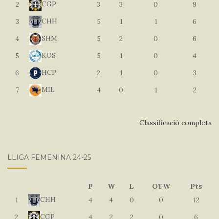
CGP
2
3
3
0
9
CHH
3
5
1
1
6
SHM
4
5
2
0
6
KOS
5
5
1
0
4
HCP
6
2
1
0
3
MIL
7
4
0
1
2
Classificació completa
LLIGA FEMENINA 24-25
P
W
L
OTW
Pts
CHH
1
4
4
0
0
12
CGP
2
4
2
2
0
6