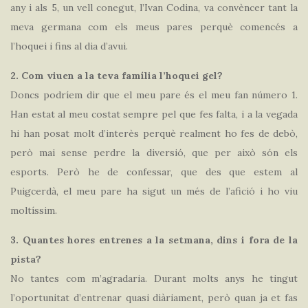
any i als 5, un vell conegut, l’Ivan Codina, va convèncer tant la
meva germana com els meus pares perquè comencés a
l’hoquei i fins al dia d’avui.
2. Com viuen a la teva família l’hoquei gel?
Doncs podríem dir que el meu pare és el meu fan número 1.
Han estat al meu costat sempre pel que fes falta, i a la vegada
hi han posat molt d’interès perquè realment ho fes de debò,
però mai sense perdre la diversió, que per això són els
esports. Però he de confessar, que des que estem al
Puigcerdà, el meu pare ha sigut un més de l’afició i ho viu
moltíssim.
3. Quantes hores entrenes a la setmana, dins i fora de la
pista?
No tantes com m’agradaria. Durant molts anys he tingut
l’oportunitat d’entrenar quasi diàriament, però quan ja et fas