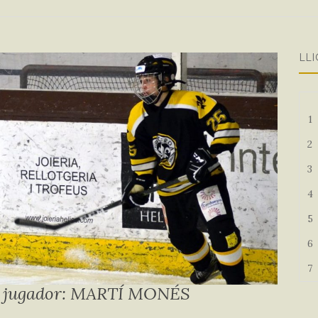
LLI
1
2
3
4
5
6
7
i jugador: MARTÍ MONÉS