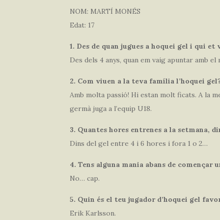
NOM: MARTÍ MONÉS
Edat: 17
1. Des de quan jugues a hoquei gel i qui et 
Des dels 4 anys, quan em vaig apuntar amb el 
2. Com viuen a la teva família l’hoquei gel
Amb molta passió! Hi estan molt ficats. A la m
germà juga a l’equip U18.
3. Quantes hores entrenes a la setmana, din
Dins del gel entre 4 i 6 hores i fora 1 o 2…
4. Tens alguna mania abans de començar u
No… cap.
5. Quin és el teu jugador d’hoquei gel favo
Erik Karlsson.