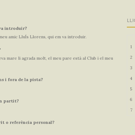
LLI
va introduir?
meu amic LluÍs Llorens, qui em va introduir.
1
?
2
eva mare li agrada molt, el meu pare està al Club i el meu
3
4
s i fora de la pista?
5
6
n partit?
7
rit o referència personal?