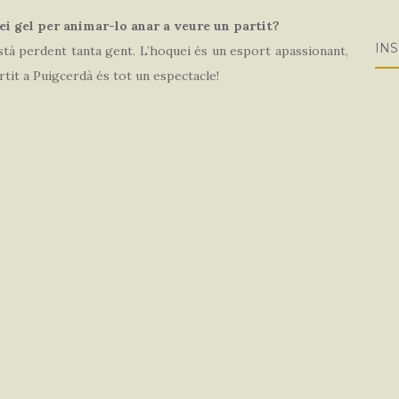
uei gel per animar-lo anar a veure un partit?
IN
està perdent tanta gent. L’hoquei és un esport apassionant,
rtit a Puigcerdà és tot un espectacle!